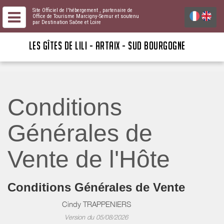
Site Officiel de l'hébergement
, partenaire de
Office de Tourisme Marcigny-Semur
et soutenu
par Destination Saône et Loire
LES GÎTES DE LILI - ARTAIX - SUD BOURGOGNE
Conditions
Générales de
Vente de l'Hôte
Conditions Générales de Vente
Cindy TRAPPENIERS
Version du 05/08/2026